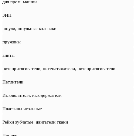
для пром. машин
ЗИП
шпули, шпульные колпачки
пружины
винты
нитепритягиватели, нитенатяжители, нитепритягиватели
Петлители
Игловолители, иглодержатели
Пластины игольные
Рейки зубчатые, двигатели ткани
Прочее