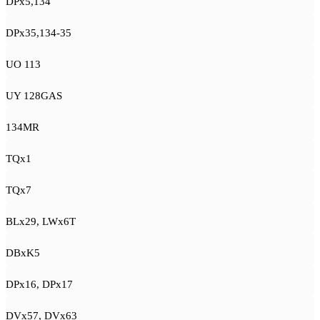
DPx5,134
DPx35,134-35
UO 113
UY 128GAS
134MR
TQx1
TQx7
BLx29, LWx6T
DBxK5
DPx16, DPx17
DVx57, DVx63