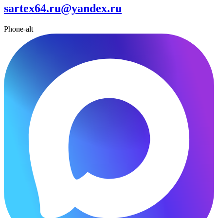
sartex64.ru@yandex.ru
Phone-alt