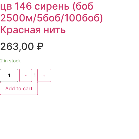
цв 146 сирень (боб
2500м/5боб/100боб)
Красная нить
263,00
₽
2 in stock
Quantity
-
1
+
Add to cart