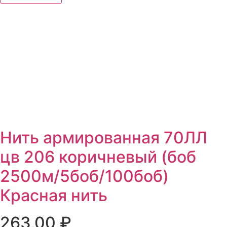
Нить армированная 70ЛЛ
цв 206 коричневый (боб
2500м/5боб/100боб)
Красная нить
263,00
₽