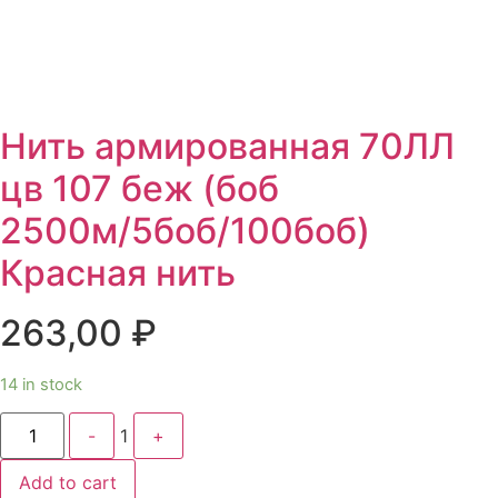
Нить армированная 70ЛЛ
цв 107 беж (боб
2500м/5боб/100боб)
Красная нить
263,00
₽
14 in stock
Quantity
-
1
+
Add to cart