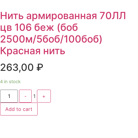
Нить армированная 70ЛЛ
цв 106 беж (боб
2500м/5боб/100боб)
Красная нить
263,00
₽
4 in stock
Quantity
-
1
+
Add to cart