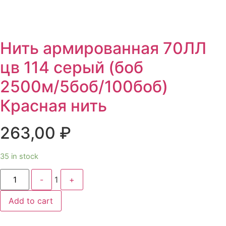
Нить армированная 70ЛЛ
цв 114 серый (боб
2500м/5боб/100боб)
Красная нить
263,00
₽
35 in stock
Quantity
-
1
+
Add to cart