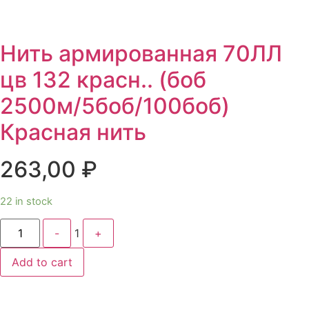
Нить армированная 70ЛЛ
цв 132 красн.. (боб
2500м/5боб/100боб)
Красная нить
263,00
₽
22 in stock
Quantity
-
1
+
Add to cart