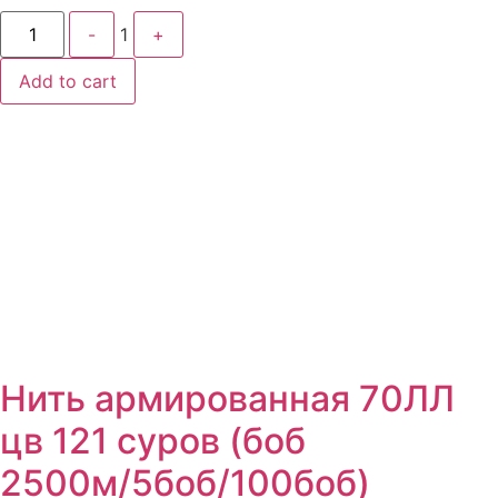
Quantity
-
1
+
Add to cart
Нить армированная 70ЛЛ
цв 121 суров (боб
2500м/5боб/100боб)