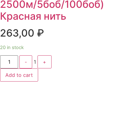
2500м/5боб/100боб)
Красная нить
263,00
₽
20 in stock
Quantity
-
1
+
Add to cart