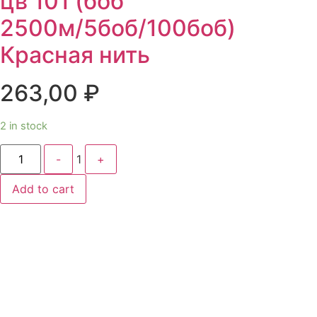
цв 101 (боб
2500м/5боб/100боб)
Красная нить
263,00
₽
2 in stock
Quantity
-
1
+
Add to cart