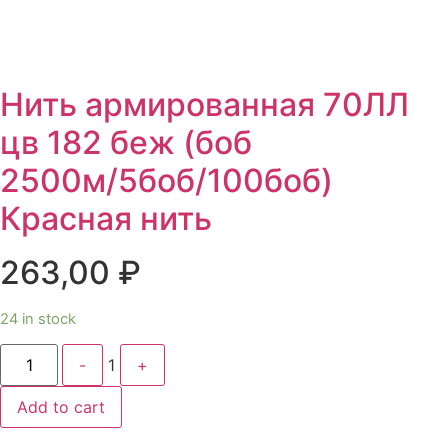
Нить армированная 70ЛЛ
цв 182 беж (боб
2500м/5боб/100боб)
Красная нить
263,00
₽
24 in stock
Quantity
-
1
+
Add to cart