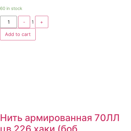
60 in stock
Quantity
-
1
+
Add to cart
Нить армированная 70ЛЛ
цв 226 хаки (боб