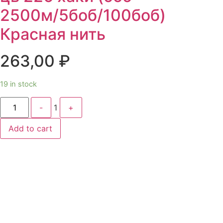
2500м/5боб/100боб)
Красная нить
263,00
₽
19 in stock
Quantity
-
1
+
Add to cart