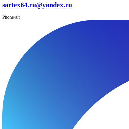
sartex64.ru@yandex.ru
Phone-alt