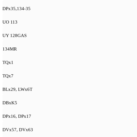
DPx35,134-35
UO 113
UY 128GAS
134MR
TQx1
TQx7
BLx29, LWx6T
DBxK5
DPx16, DPx17
DVx57, DVx63