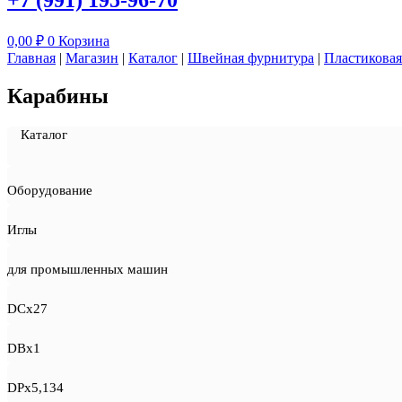
+7 (991) 195-96-70
0,00
₽
0
Корзина
Главная
|
Магазин
|
Каталог
|
Швейная фурнитура
|
Пластиковая
Карабины
Каталог
Оборудование
Иглы
для промышленных машин
DCx27
DBx1
DPx5,134