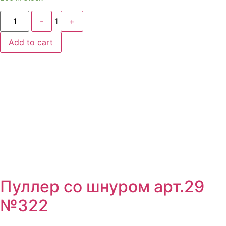
Quantity
-
1
+
Add to cart
Пуллер со шнуром арт.29
№322