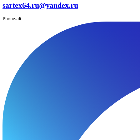
sartex64.ru@yandex.ru
Phone-alt