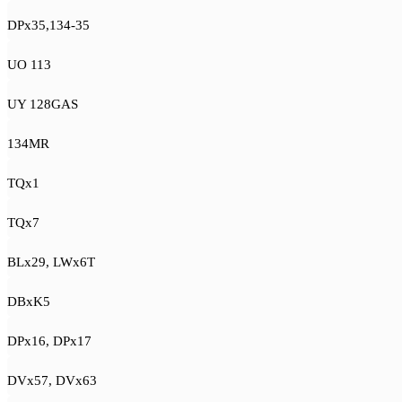
DPx35,134-35
UO 113
UY 128GAS
134MR
TQx1
TQx7
BLx29, LWx6T
DBxK5
DPx16, DPx17
DVx57, DVx63