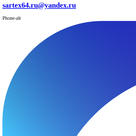
sartex64.ru@yandex.ru
Phone-alt