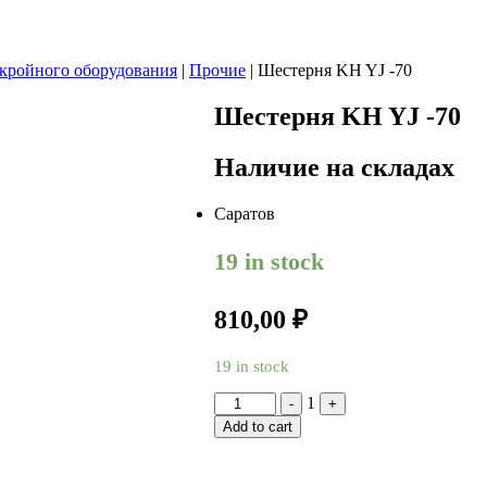
скройного оборудования
|
Прочие
|
Шестерня KH YJ -70
Шестерня KH YJ -70
Наличие на складах
Саратов
19 in stock
810,00
₽
19 in stock
Quantity
1
-
+
Add to cart