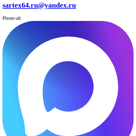
sartex64.ru@yandex.ru
Phone-alt