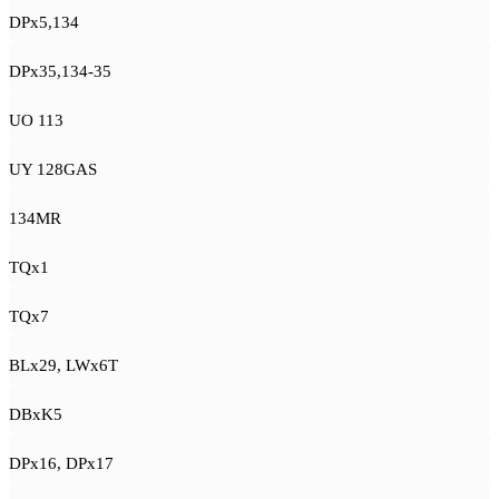
DPx5,134
DPx35,134-35
UO 113
UY 128GAS
134MR
TQx1
TQx7
BLx29, LWx6T
DBxK5
DPx16, DPx17