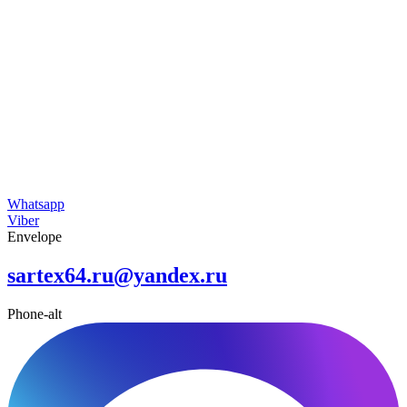
Whatsapp
Viber
Envelope
sartex64.ru@yandex.ru
Phone-alt