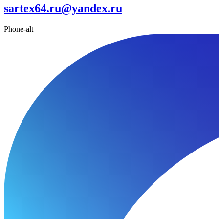
sartex64.ru@yandex.ru
Phone-alt