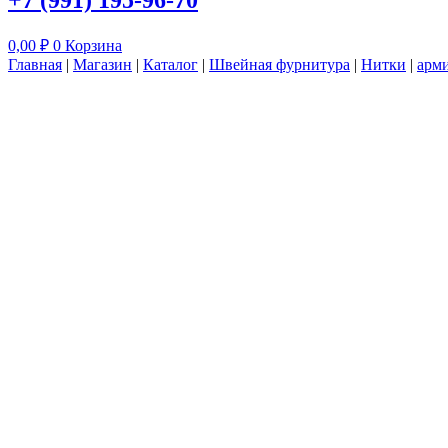
+7 (991) 195-96-70
0,00
₽
0
Корзина
Главная
|
Магазин
|
Каталог
|
Швейная фурнитура
|
Нитки
|
арм