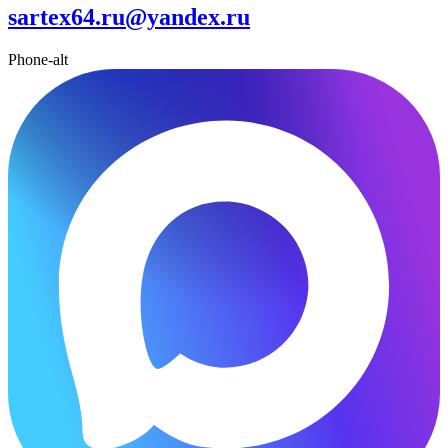
sartex64.ru@yandex.ru
Phone-alt