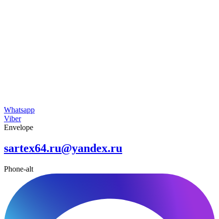
Whatsapp
Viber
Envelope
sartex64.ru@yandex.ru
Phone-alt