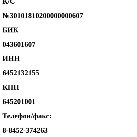
К/С
№30101810200000000607
БИК
043601607
ИНН
6452132155
КПП
645201001
Телефон/факс:
8-8452-374263