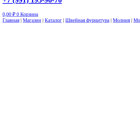
+7 (991) 195-96-70
0,00
₽
0
Корзина
Главная
|
Магазин
|
Каталог
|
Швейная фурнитура
|
Молния
|
Мо