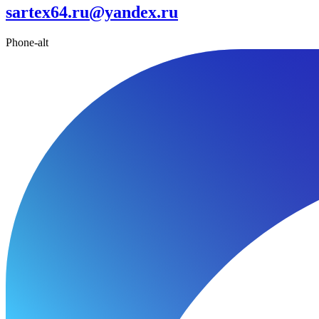
sartex64.ru@yandex.ru
Phone-alt