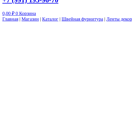
+7 (991) 195-96-70
0,00
₽
0
Корзина
Главная
|
Магазин
|
Каталог
|
Швейная фурнитура
|
Ленты декор