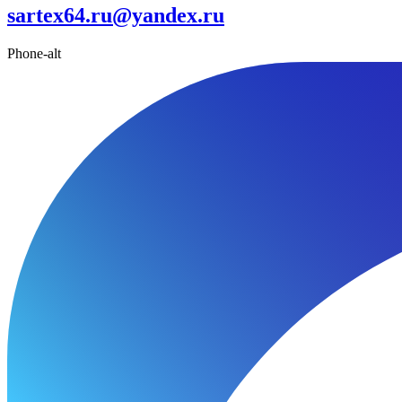
sartex64.ru@yandex.ru
Phone-alt