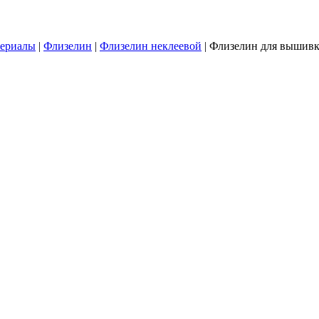
териалы
|
Флизелин
|
Флизелин неклеевой
|
Флизелин для вышивки