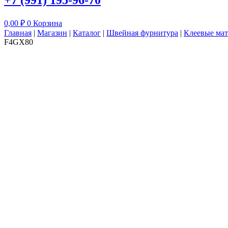
+7 (991) 195-96-70
0,00
₽
0
Корзина
Главная
|
Магазин
|
Каталог
|
Швейная фурнитура
|
Клеевые ма
F4GX80