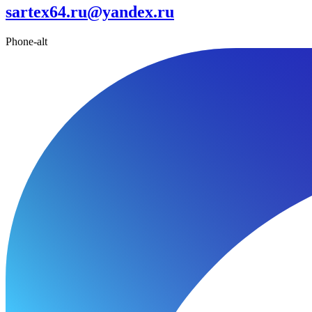
sartex64.ru@yandex.ru
Phone-alt