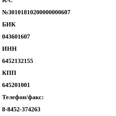
К/С
№30101810200000000607
БИК
043601607
ИНН
6452132155
КПП
645201001
Телефон/факс:
8-8452-374263