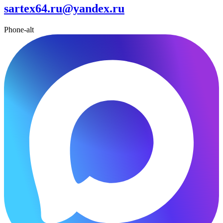
sartex64.ru@yandex.ru
Phone-alt