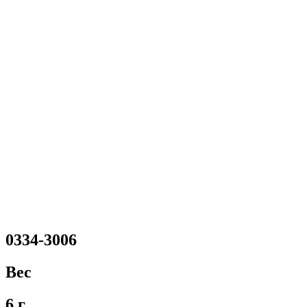
0334-3006
Вес
6 г