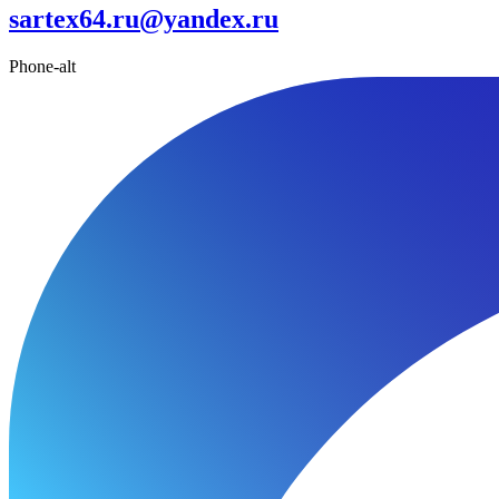
sartex64.ru@yandex.ru
Phone-alt