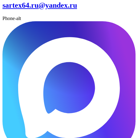
sartex64.ru@yandex.ru
Phone-alt