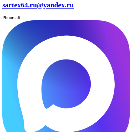
sartex64.ru@yandex.ru
Phone-alt