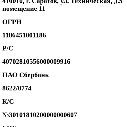
410010, г. Саратов, ул. Техническая, д.5
помещение 11
ОГРН
1186451001186
Р/С
40702810556000009916
ПАО Сбербанк
8622/0774
К/С
№30101810200000000607