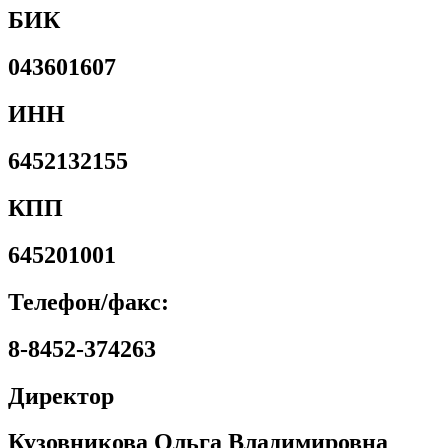
БИК
043601607
ИНН
6452132155
КПП
645201001
Телефон/факс:
8-8452-374263
Директор
Кузовникова Ольга Владимировна