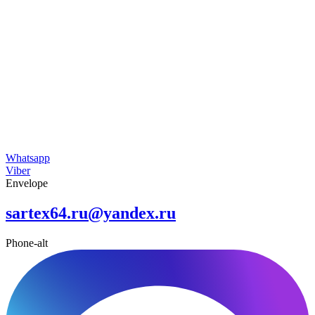
Whatsapp
Viber
Envelope
sartex64.ru@yandex.ru
Phone-alt