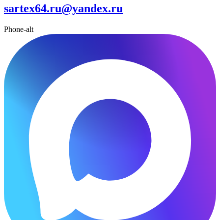
sartex64.ru@yandex.ru
Phone-alt