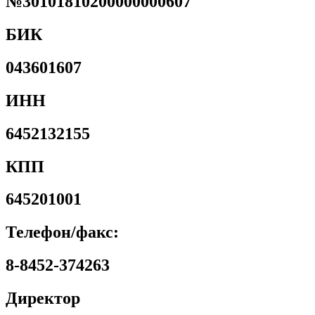
№30101810200000000607
БИК
043601607
ИНН
6452132155
КПП
645201001
Телефон/факс:
8-8452-374263
Директор