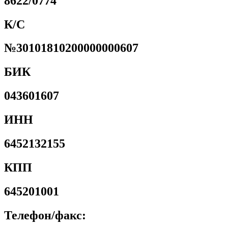
8622/0774
К/С
№30101810200000000607
БИК
043601607
ИНН
6452132155
КПП
645201001
Телефон/факс: