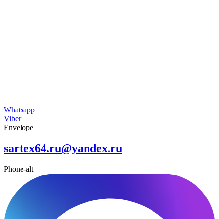
Whatsapp
Viber
Envelope
sartex64.ru@yandex.ru
Phone-alt