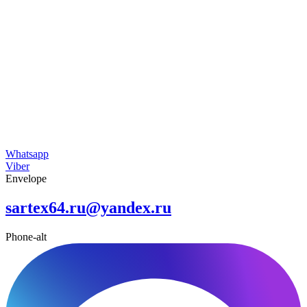
Whatsapp
Viber
Envelope
sartex64.ru@yandex.ru
Phone-alt