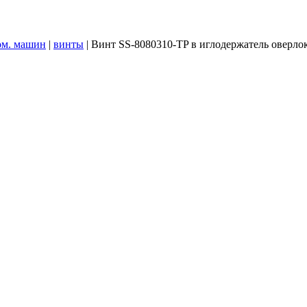
ом. машин
|
винты
|
Винт SS-8080310-ТP в иглодержатель оверло