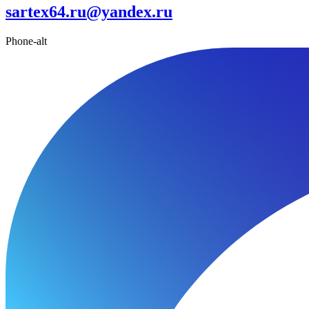
sartex64.ru@yandex.ru
Phone-alt