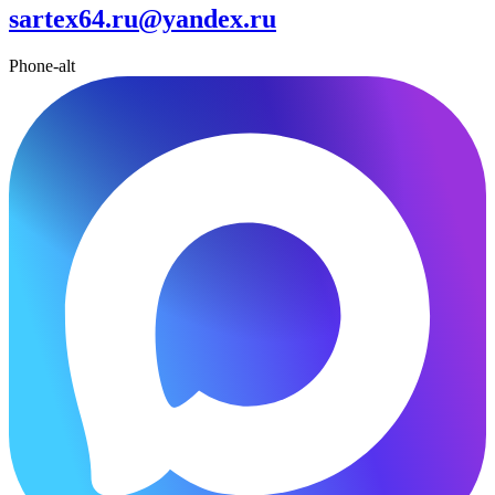
sartex64.ru@yandex.ru
Phone-alt