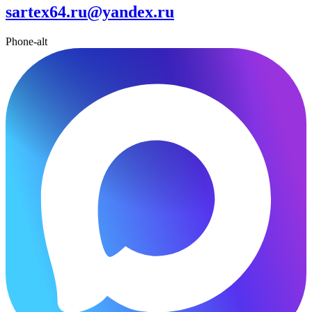
sartex64.ru@yandex.ru
Phone-alt