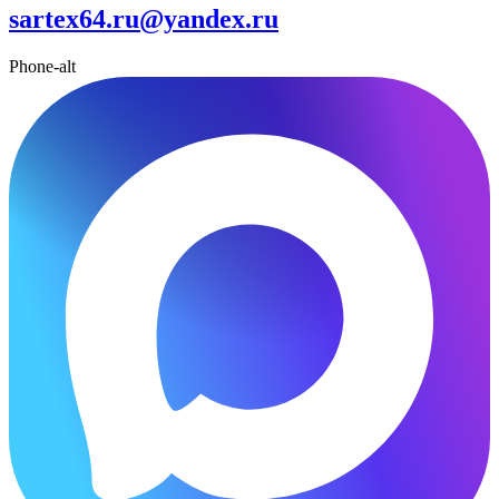
sartex64.ru@yandex.ru
Phone-alt