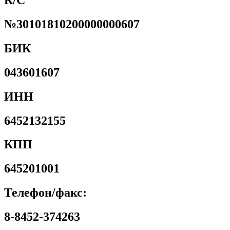
К/С
№30101810200000000607
БИК
043601607
ИНН
6452132155
КПП
645201001
Телефон/факс:
8-8452-374263