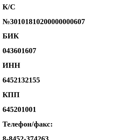
К/С
№30101810200000000607
БИК
043601607
ИНН
6452132155
КПП
645201001
Телефон/факс:
8-8452-374263