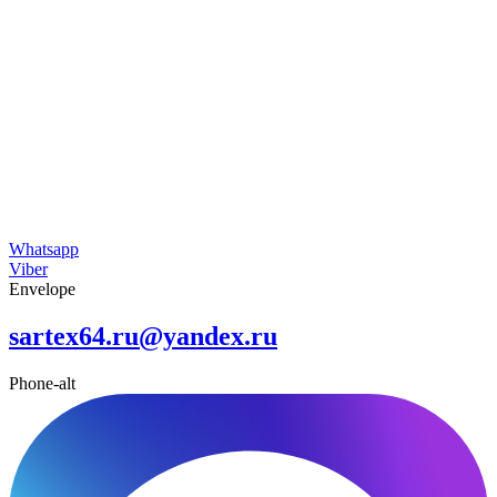
Whatsapp
Viber
Envelope
sartex64.ru@yandex.ru
Phone-alt