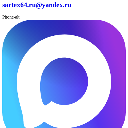
sartex64.ru@yandex.ru
Phone-alt