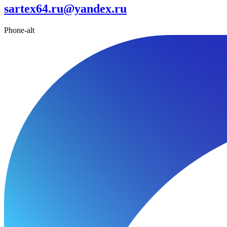
sartex64.ru@yandex.ru
Phone-alt