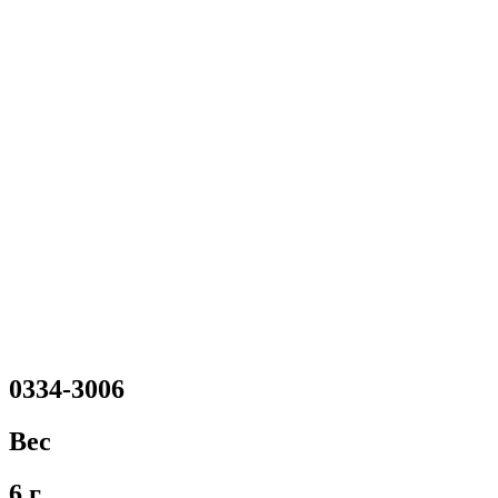
0334-3006
Вес
6 г