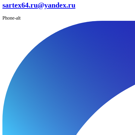
sartex64.ru@yandex.ru
Phone-alt