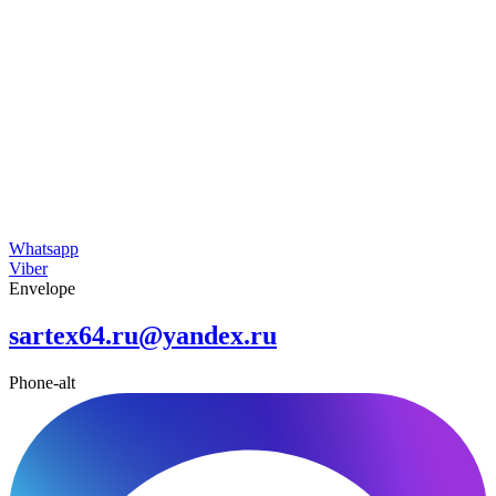
Whatsapp
Viber
Envelope
sartex64.ru@yandex.ru
Phone-alt