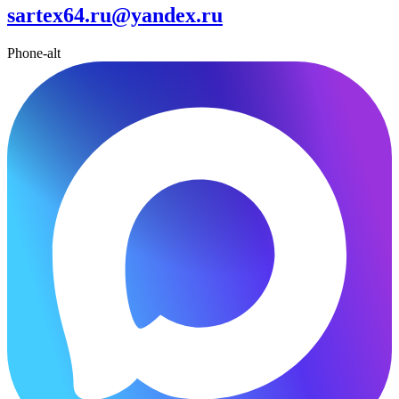
sartex64.ru@yandex.ru
Phone-alt