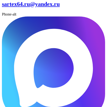
sartex64.ru@yandex.ru
Phone-alt