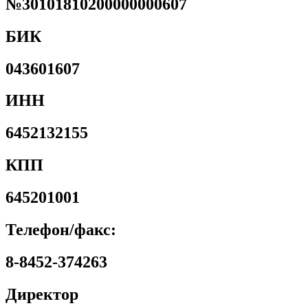
№30101810200000000607
БИК
043601607
ИНН
6452132155
КПП
645201001
Телефон/факс:
8-8452-374263
Директор