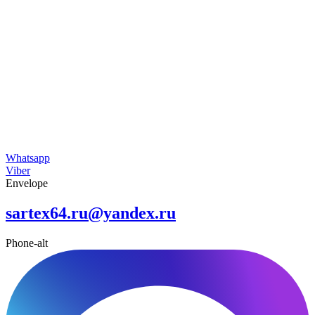
Whatsapp
Viber
Envelope
sartex64.ru@yandex.ru
Phone-alt