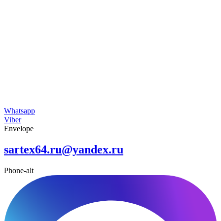
Whatsapp
Viber
Envelope
sartex64.ru@yandex.ru
Phone-alt