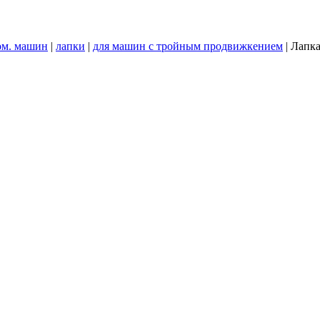
ом. машин
|
лапки
|
для машин с тройным продвижкением
|
Лапка