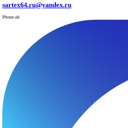
sartex64.ru@yandex.ru
Phone-alt