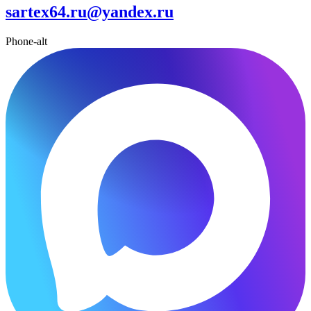
sartex64.ru@yandex.ru
Phone-alt