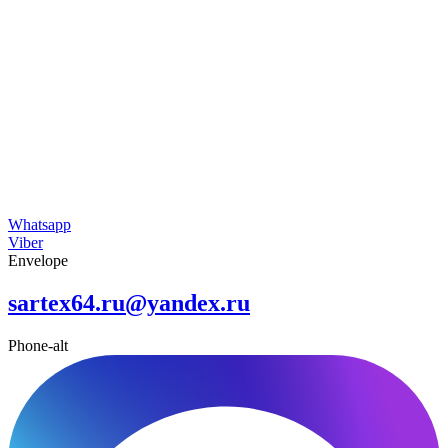
Whatsapp
Viber
Envelope
sartex64.ru@yandex.ru
Phone-alt