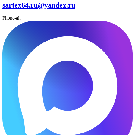
sartex64.ru@yandex.ru
Phone-alt