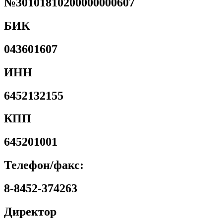
№30101810200000000607
БИК
043601607
ИНН
6452132155
КПП
645201001
Телефон/факс:
8-8452-374263
Директор