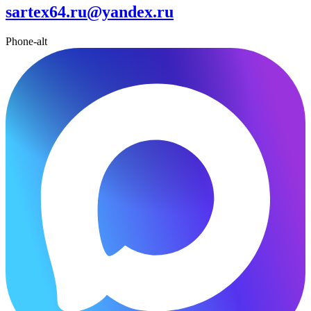
sartex64.ru@yandex.ru
Phone-alt