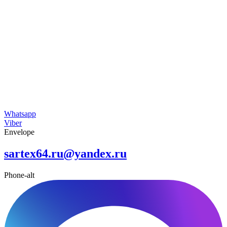
Whatsapp
Viber
Envelope
sartex64.ru@yandex.ru
Phone-alt