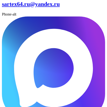
sartex64.ru@yandex.ru
Phone-alt