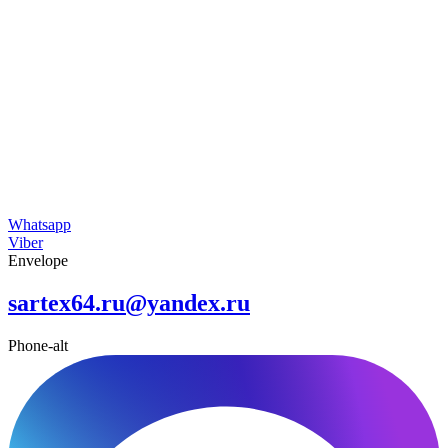
Whatsapp
Viber
Envelope
sartex64.ru@yandex.ru
Phone-alt