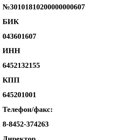
№30101810200000000607
БИК
043601607
ИНН
6452132155
КПП
645201001
Телефон/факс:
8-8452-374263
Директор