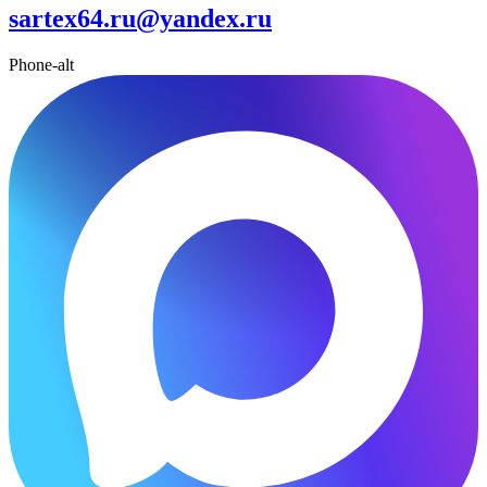
sartex64.ru@yandex.ru
Phone-alt