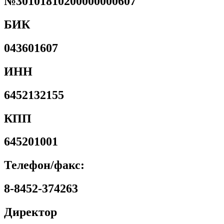
№30101810200000000607
БИК
043601607
ИНН
6452132155
КПП
645201001
Телефон/факс:
8-8452-374263
Директор