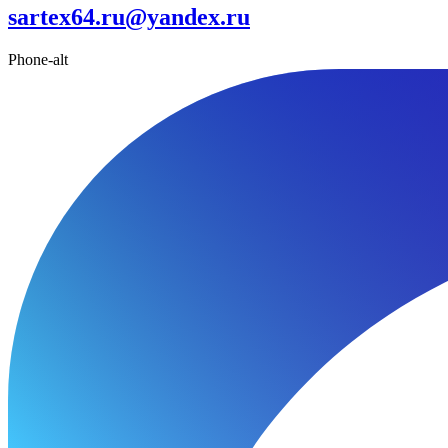
sartex64.ru@yandex.ru
Phone-alt