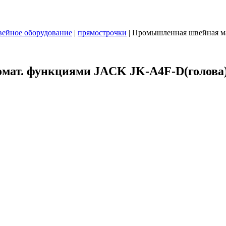
ейное оборудование
|
прямострочки
|
Промышленная швейная ма
мат. функциями JACK JK-A4F-D(голова