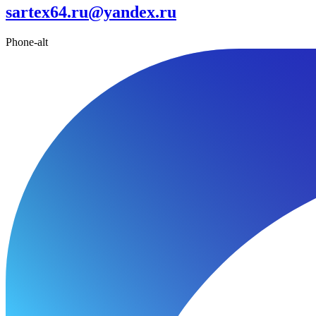
sartex64.ru@yandex.ru
Phone-alt