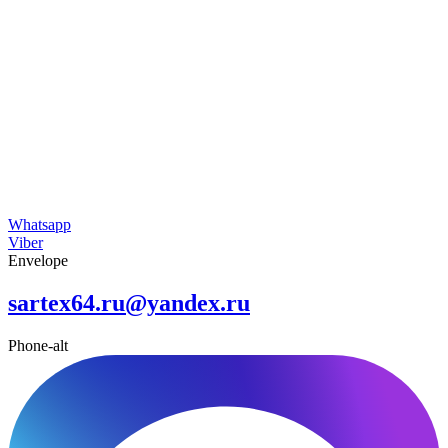
Whatsapp
Viber
Envelope
sartex64.ru@yandex.ru
Phone-alt