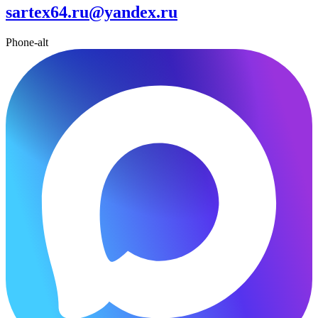
sartex64.ru@yandex.ru
Phone-alt