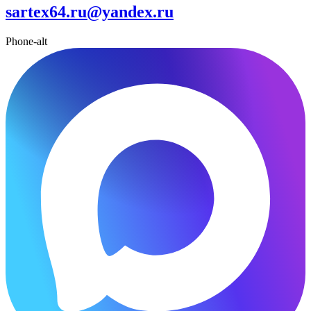
sartex64.ru@yandex.ru
Phone-alt