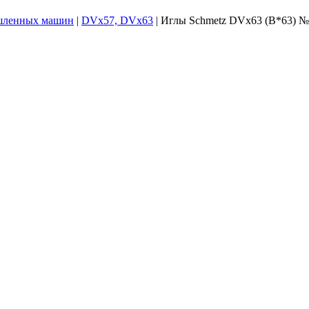
шленных машин
|
DVx57, DVx63
|
Иглы Schmetz DVx63 (B*63) №